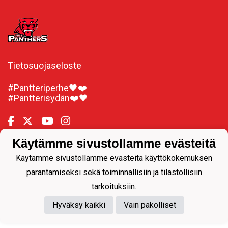
Tietosuojaseloste
#Pantteriperhe​🖤❤️
#Pantterisydän❤️🖤
Käytämme sivustollamme evästeitä
Käytämme sivustollamme evästeitä käyttökokemuksen
Powered by
parantamiseksi sekä toiminnallisiin ja tilastollisiin
tarkoituksiin.
Hyväksy kaikki
Vain pakolliset