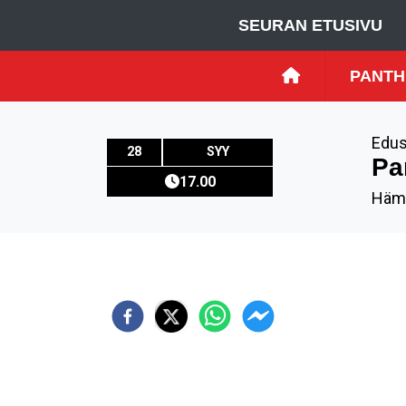
SEURAN ETUSIVU
PANTH
Edus
28
SYY
Pa
17.00
Hämee