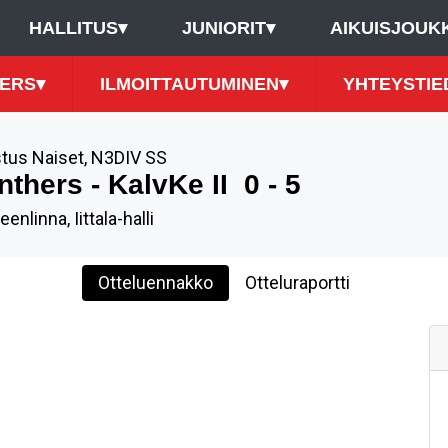
HALLITUS
▾
JUNIORIT
▾
AIKUISJOUK
ERS
▾
ILMOITTAUTUMINEN
▾
YHTEYSTIE
tus Naiset
,
N3DIV SS
nthers - KalvKe II
0 - 5
nlinna, Iittala-halli
Otteluennakko
Otteluraportti