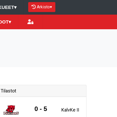
Arkisto
▾
KUEET
▾
DOT
▾
Tilastot
0 - 5
KalvKe II